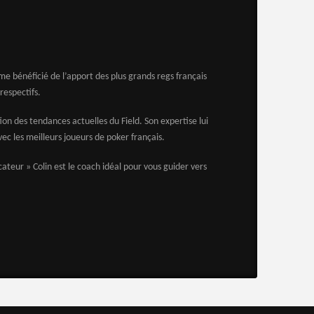
me bénéficié de l’apport des plus grands regs français
respectifs.
on des tendances actuelles du Field. Son expertise lui
ec les meilleurs joueurs de poker français.
teur » Colin est le coach idéal pour vous guider vers