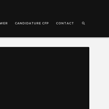
OWER
CANDIDATURE CFP
CONTACT