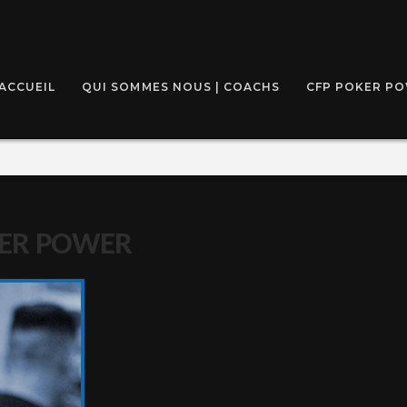
ACCUEIL
QUI SOMMES NOUS | COACHS
CFP POKER P
KER POWER