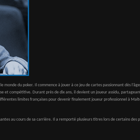
 le monde du poker. Il commence à jouer à ce jeu de cartes passionnant dès l’âge
e et compétitive. Durant près de dix ans, il devient un joueur assidu, partagean
différentes limites françaises pour devenir finalement joueur professionnel à Malt
es au cours de sa carrière. Il a remporté plusieurs titres lors de certains des pl