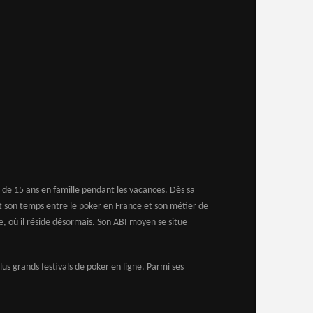
 de 15 ans en famille pendant les vacances. Dès sa
t son temps entre le poker en France et son métier de
e, où il réside désormais. Son ABI moyen se situe
us grands festivals de poker en ligne. Parmi ses